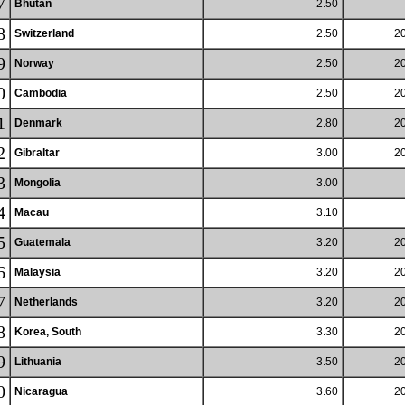
7
Bhutan
2.50
8
Switzerland
2.50
20
9
Norway
2.50
20
0
Cambodia
2.50
20
1
Denmark
2.80
20
2
Gibraltar
3.00
20
3
Mongolia
3.00
4
Macau
3.10
5
Guatemala
3.20
20
6
Malaysia
3.20
20
7
Netherlands
3.20
20
8
Korea, South
3.30
20
9
Lithuania
3.50
20
0
Nicaragua
3.60
20