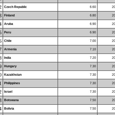
2
Czech Republic
6.60
20
3
Finland
6.80
20
4
Aruba
6.90
20
5
Peru
6.90
20
6
Chile
7.00
20
7
Armenia
7.10
20
8
India
7.20
20
9
Hungary
7.30
20
0
Kazakhstan
7.30
20
1
Philippines
7.30
20
2
Israel
7.30
20
3
Botswana
7.50
20
4
Bolivia
7.50
20