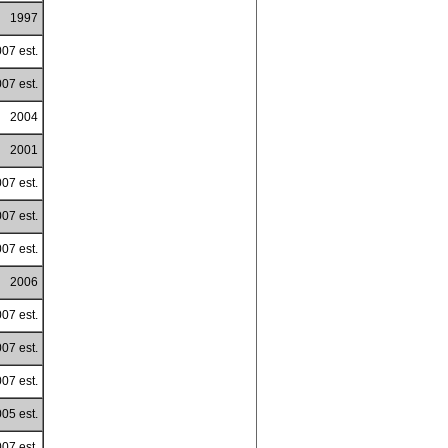
1997
07 est.
07 est.
2004
2001
07 est.
07 est.
07 est.
2006
07 est.
07 est.
07 est.
05 est.
07 est.