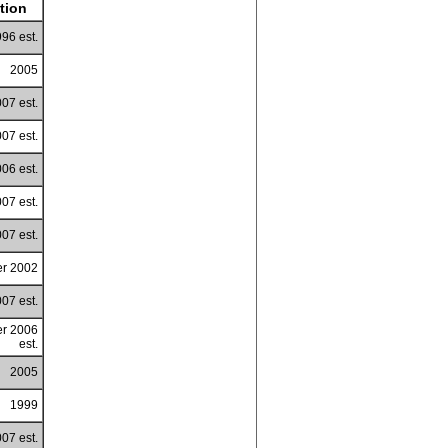
tion
96 est.
2005
07 est.
07 est.
06 est.
07 est.
07 est.
r 2002
07 est.
r 2006
est.
2005
1999
07 est.