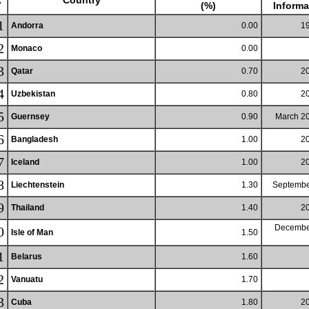
k
Country
(%)
Informa
1
Andorra
0.00
19
2
Monaco
0.00
3
Qatar
0.70
20
4
Uzbekistan
0.80
20
5
Guernsey
0.90
March 20
6
Bangladesh
1.00
20
7
Iceland
1.00
20
8
Liechtenstein
1.30
Septembe
9
Thailand
1.40
20
Decembe
0
Isle of Man
1.50
1
Belarus
1.60
2
Vanuatu
1.70
3
Cuba
1.80
20