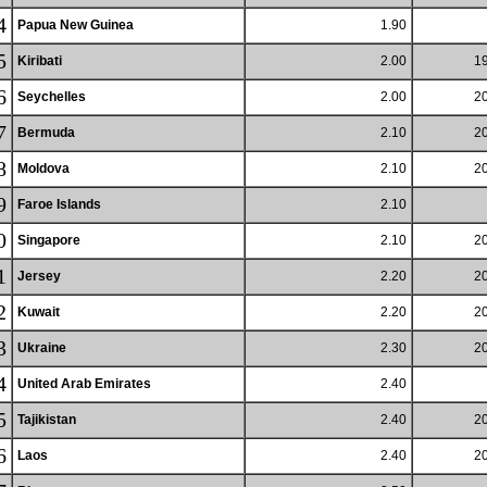
4
Papua New Guinea
1.90
5
Kiribati
2.00
19
6
Seychelles
2.00
20
7
Bermuda
2.10
20
8
Moldova
2.10
20
9
Faroe Islands
2.10
0
Singapore
2.10
20
1
Jersey
2.20
20
2
Kuwait
2.20
20
3
Ukraine
2.30
20
4
United Arab Emirates
2.40
5
Tajikistan
2.40
20
6
Laos
2.40
20