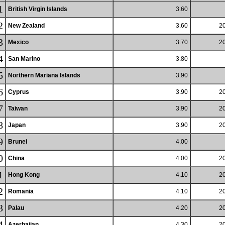
1
British Virgin Islands
3.60
2
New Zealand
3.60
20
3
Mexico
3.70
20
4
San Marino
3.80
5
Northern Mariana Islands
3.90
6
Cyprus
3.90
20
7
Taiwan
3.90
20
8
Japan
3.90
20
9
Brunei
4.00
0
China
4.00
20
1
Hong Kong
4.10
20
2
Romania
4.10
20
3
Palau
4.20
20
4
Azerbaijan
4.30
20