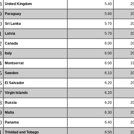
8
United Kingdom
5.40
20
9
Paraguay
5.60
20
0
Sri Lanka
5.70
20
1
Latvia
5.70
20
2
Canada
6.00
20
3
Italy
6.00
20
4
Montserrat
6.00
19
5
Sweden
6.10
20
6
El Salvador
6.20
20
7
Virgin Islands
6.20
8
Russia
6.20
20
9
Malta
6.30
20
0
Panama
6.40
20
1
Trinidad and Tobago
6.50
20