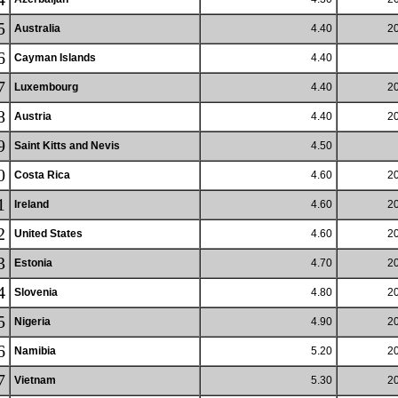
5
Australia
4.40
20
6
Cayman Islands
4.40
7
Luxembourg
4.40
20
8
Austria
4.40
20
9
Saint Kitts and Nevis
4.50
0
Costa Rica
4.60
20
1
Ireland
4.60
20
2
United States
4.60
20
3
Estonia
4.70
20
4
Slovenia
4.80
20
5
Nigeria
4.90
20
6
Namibia
5.20
20
7
Vietnam
5.30
20